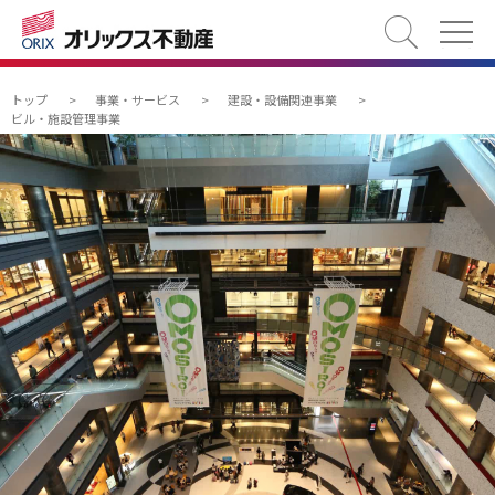
検索
トップ
>
事業・サービス
>
建設・設備関連事業
>
ビル・施設管理事業