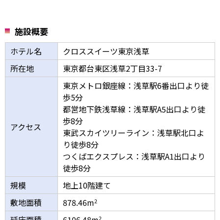
施設概要
ホテル名
クロススイーツ東京浅草
所在地
東京都台東区浅草2丁⽬33-7
東京メトロ銀座線：浅草駅6番出⼝より徒
歩5分
都営地下鉄浅草線：浅草駅A5出⼝より徒
歩8分
アクセス
東武スカイツリーライン：浅草駅北⼝よ
り徒歩8分
つくばエクスプレス：浅草駅A1出⼝より
徒歩8分
規模
地上10階建て
敷地面積
878.46m
2
延床面積
6106.48m
2