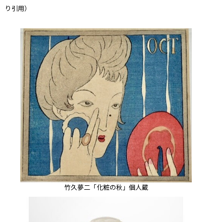
り引用）
竹久夢二「化粧の秋」個人蔵