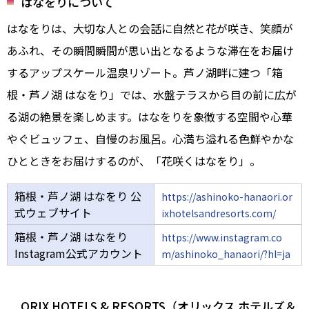
はなをりについて
はなをりは、大切な人との会話に自然と花が咲き、笑顔が
あふれ、その瞬間瞬間が思い出となるような滞在をお届け
するアップスケール温泉リゾート。芦ノ湖畔に建つ「箱
根・芦ノ湖 はなをり」では、水盤テラスから目の前に広が
る湖の絶景を楽しめます。はなをりを象徴する空間や心華
やぐビュッフェ、自慢のお風呂。心満ち溢れる色鮮やかな
ひとときをお届けするのが、「花咲くはなをり」。
箱根・芦ノ湖 はなをり 公
https://ashinoko-hanaori.or
式ウェブサイト
ixhotelsandresorts.com/
箱根・芦ノ湖 はなをり
https://www.instagram.co
Instagram公式アカウント
m/ashinoko_hanaori/?hl=ja
ORIX HOTELS & RESORTS（オリックス ホテルズ＆