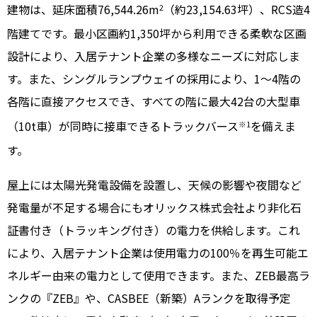
建物は、延床面積76,544.26m
（約23,154.63坪）、RCS造4
2
階建てです。最小区画約1,350坪から利用できる柔軟な区画
設計により、入居テナント企業の多様なニーズに対応しま
す。また、シングルランプウェイの採用により、1～4階の
各階に直接アクセスでき、すべての階に最大42台の大型車
（10t車）が同時に接車できるトラックバース
を備えま
※1
す。
屋上には太陽光発電設備を設置し、天候の影響や夜間など
発電量が不足する場合にもオリックス株式会社より非化石
証書付き（トラッキング付き）の電力を供給します。これ
により、入居テナント企業は使用電力の100％を再生可能エ
ネルギー由来の電力として使用できます。また、ZEB最高ラ
ンクの『ZEB』や、CASBEE（新築）Aランクを取得予定