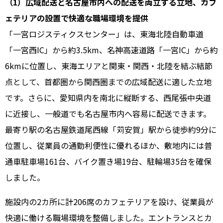
（1）広域配送と名古屋市内への配送を両立する立地、カフ
ェテリアの設置で快適な職場環境を提供
「一宮ロジスティクスセンター」は、東海北陸自動車道
「一宮西IC」から約3.5km、名神高速道路「一宮IC」から約
6kmに位置し、東海エリアと関東・関西・北陸を結ぶ結節
点として、首都圏から関西圏までの広域配送に適した立地
です。さらに、愛知県内を南北に縦断する、西尾張中央道
に近接し、一般道でも名古屋市内へ容易に配送できます。
最寄り駅の名古屋鉄道尾西線「苅安賀」駅から徒歩約9分に
位置し、従業員の通勤利便性に優れるほか、敷地内には普
通車駐車場161台、バイク置き場19台、駐輪場35台を確保
しました。
施設内の2カ所に計206席のカフェテリアを設け、従業員が
快適に働ける職場環境を整備しました。エントランスとカ