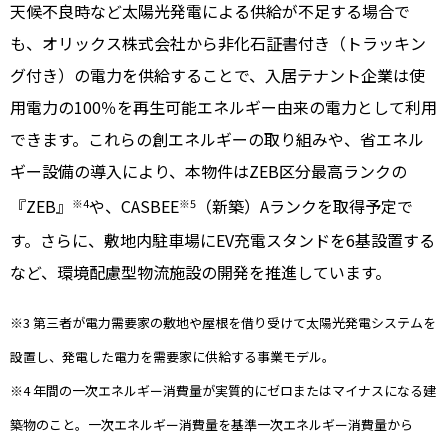
天候不良時など太陽光発電による供給が不足する場合で
も、オリックス株式会社から非化石証書付き（トラッキン
グ付き）の電力を供給することで、入居テナント企業は使
用電力の100％を再生可能エネルギー由来の電力として利用
できます。これらの創エネルギーの取り組みや、省エネル
ギー設備の導入により、本物件はZEB区分最高ランクの
『ZEB』
や、CASBEE
（新築）Aランクを取得予定で
※4
※5
す。さらに、敷地内駐車場にEV充電スタンドを6基設置する
など、環境配慮型物流施設の開発を推進しています。
※3 第三者が電力需要家の敷地や屋根を借り受けて太陽光発電システムを
設置し、発電した電力を需要家に供給する事業モデル。
※4 年間の一次エネルギー消費量が実質的にゼロまたはマイナスになる建
築物のこと。一次エネルギー消費量を基準一次エネルギー消費量から