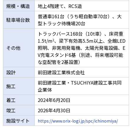
規模・構造
地上4階建て、RCS造
普通車161台（うち軽自動車70台）、大
駐車場台数
型トラック待機場20台
トラックバース168台（10t車）、床荷重
1.5t/m
、梁下有効高5.5m以上、全館LED
2
その他
照明、非常用発電機、太陽光発電設備、E
V充電スタンド6基（別途、将来増設可能
な空配管を2基設置）
設計
前田建設工業株式会社
前田建設工業・TSUCHIYA建設工事共同
施工
企業体
着工
2024年6月20日
竣工
2026年4月30日
施設サイト
https://www.orix-logi.jp/spc/ichinomiya/