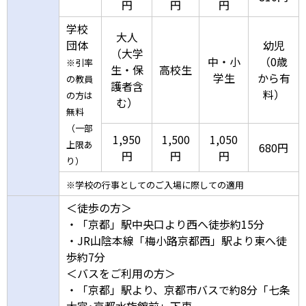
円
円
円
学校
大人
団体
幼児
（大学
中・小
（0歳
※引率
生・保
高校生
学生
から有
の教員
護者含
料）
の方は
む）
無料
（一部
1,950
1,500
1,050
上限あ
680円
円
円
円
り）
※学校の行事としてのご入場に際しての適用
＜徒歩の方＞
・「京都」駅中央口より西へ徒歩約15分
・JR山陰本線「梅小路京都西」駅より東へ徒
歩約7分
＜バスをご利用の方＞
・「京都」駅より、京都市バスで約8分「七条
大宮･京都水族館前」下車、