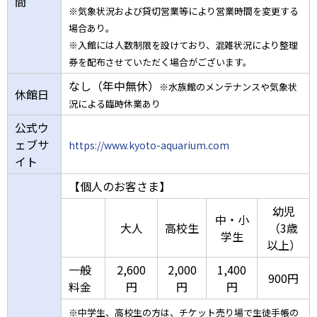
間
※気象状況および貸切営業等により営業時間を変更する
場合あり。
※入館には人数制限を設けており、混雑状況により整理
券を配布させていただく場合がございます。
なし（年中無休）
※水族館のメンテナンスや気象状
休館日
況による臨時休業あり
公式ウ
ェブサ
https://www.kyoto-aquarium.com
イト
【個人のお客さま】
幼児
中・小
大人
高校生
（3歳
学生
以上）
一般
2,600
2,000
1,400
900円
料金
円
円
円
※中学生、高校生の方は、チケット売り場で生徒手帳の