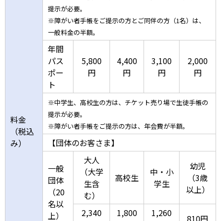
提示が必要。
※障がい者手帳をご提示の方とご同伴の方（1名）は、
一般料金の半額。
年間
パス
5,800
4,400
3,100
2,000
ポー
円
円
円
円
ト
※中学生、高校生の方は、チケット売り場で生徒手帳の
提示が必要。
料金
※障がい者手帳をご提示の方は、年会費が半額。
（税込
【団体のお客さま】
み）
大人
幼児
一般
（大学
中・小
高校生
（3歳
団体
生含
学生
以上）
（20
む）
名以
2,340
1,800
1,260
上）
810円