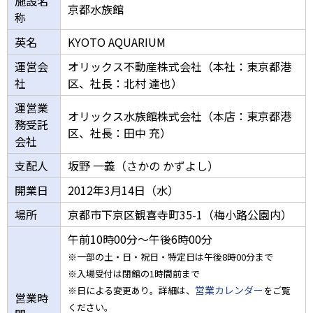
施設名
京都水族館
称
英名
KYOTO AQUARIUM
運営会
オリックス不動産株式会社（本社：東京都港
社
区、社長：北村 達也）
運営業
オリックス水族館株式会社（本店：東京都港
務受託
区、社長：田中 充）
会社
支配人
坂野 一義（さかの かずよし）
開業日
2012年3月14日（水）
場所
京都市下京区観喜寺町35-1（梅小路公園内）
午前10時00分～午後6時00分
※一部の土・日・祝日・特定日は午後8時00分まで
※入場受付は閉館の1時間前まで
営業カレンダー
※日による変更あり。詳細は、
をご覧
営業時
ください。