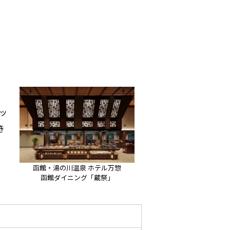
ッ
き
函館・湯の川温泉 ホテル万惣
函館ダイニング「蔵祭」