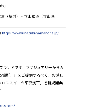
ds」
富富（焼酎）・立山梅酒（立山酒
約
https://www.unazuki-yamanoha.jp/
営事業ブランドです。ラグジュアリーからカ
る場所。」をご提供するべく、お越し
「クロススイーツ東京浅草」を新規開業
す。
orts.com/