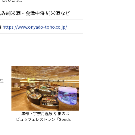
み純米酒・会津中将 純米酒など
約
https://www.onyado-toho.co.jp/
理
黒部・宇奈月温泉 やまのは
ビュッフェレストラン「Seeds」