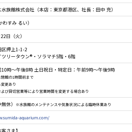
ス水族館株式会社（本店：東京都港区、社長：田中 充）
かわすみ るい）
月22日（火）
区押上1-1-2
イツリータウン®・ソラマチ5階・6階
10時～午後8時 土日祝日・特定日：午前9時～午後9時
は閉館の1時間前まで
る変更あり
および貸切営業等により営業時間を変更する場合あり
中無休）
※水族館のメンテナンスや気象状況による臨時休業あり
ww.sumida-aquarium.com/
お客さま】