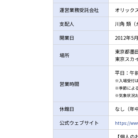
運営業務受託会社
オリック
支配人
川角 類（
開業日
2012年5
東京都墨田
場所
東京スカ
平日：午前
※入場受付
営業時間
※季節によ
※気象状況
休館日
なし（年
公式ウェブサイト
https://w
【個人の