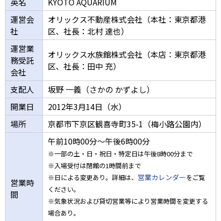
英名
KYOTO AQUARIUM
運営会
オリックス不動産株式会社（本社：東京都港
社
区、社長：北村 達也）
運営業
オリックス水族館株式会社（本店：東京都港
務受託
区、社長：田中 充）
会社
支配人
坂野 一義（さかの かずよし）
開業日
2012年3月14日（水）
場所
京都市下京区観喜寺町35-1（梅小路公園内）
午前10時00分～午後6時00分
※一部の土・日・祝日・特定日は午後8時00分まで
※入場受付は閉館の1時間前まで
営業カレンダー
※日による変更あり。詳細は、
をご覧
営業時
ください。
間
※気象状況および貸切営業等により営業時間を変更する
場合あり。