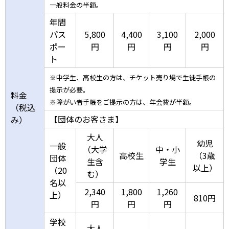
一般料金の半額。
年間
パス
5,800
4,400
3,100
2,000
ポー
円
円
円
円
ト
※中学生、高校生の方は、チケット売り場で生徒手帳の
提示が必要。
料金
※障がい者手帳をご提示の方は、年会費が半額。
（税込
【団体のお客さま】
み）
大人
幼児
一般
（大学
中・小
高校生
（3歳
団体
生含
学生
以上）
（20
む）
名以
2,340
1,800
1,260
上）
810円
円
円
円
学校
大人