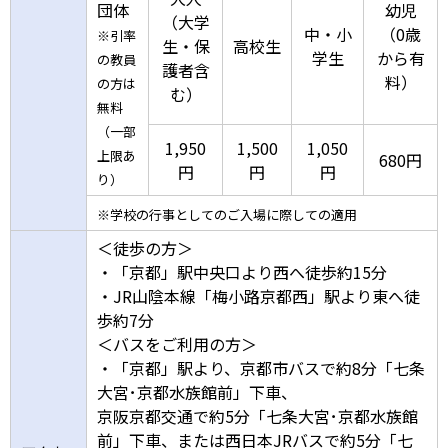
団体
幼児
（大学
中・小
（0歳
※引率
生・保
高校生
学生
から有
の教員
護者含
料）
の方は
む）
無料
（一部
1,950
1,500
1,050
上限あ
680円
円
円
円
り）
※学校の行事としてのご入場に際しての適用
＜徒歩の方＞
・「京都」駅中央口より西へ徒歩約15分
・JR山陰本線「梅小路京都西」駅より東へ徒
歩約7分
＜バスをご利用の方＞
・「京都」駅より、京都市バスで約8分「七条
大宮･京都水族館前」下車、
京阪京都交通で約5分「七条大宮･京都水族館
前」下車、または西日本JRバスで約5分「七