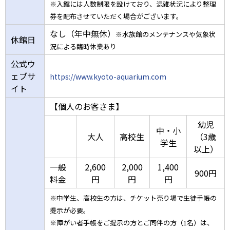
※入館には人数制限を設けており、混雑状況により整理
券を配布させていただく場合がございます。
なし（年中無休）
※水族館のメンテナンスや気象状
休館日
況による臨時休業あり
公式ウ
ェブサ
https://www.kyoto-aquarium.com
イト
【個人のお客さま】
幼児
中・小
大人
高校生
（3歳
学生
以上）
一般
2,600
2,000
1,400
900円
料金
円
円
円
※中学生、高校生の方は、チケット売り場で生徒手帳の
提示が必要。
※障がい者手帳をご提示の方とご同伴の方（1名）は、