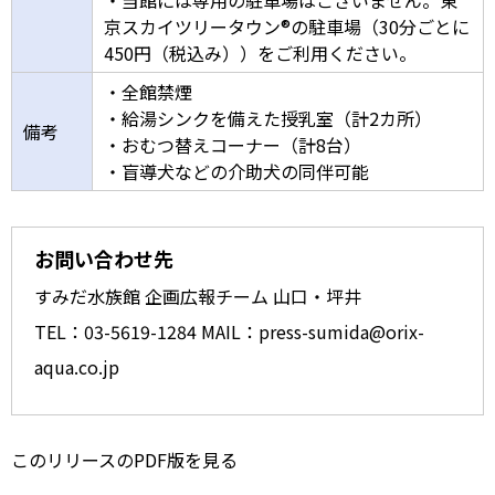
・当館には専用の駐車場はございません。東
京スカイツリータウン®の駐車場（30分ごとに
450円（税込み））をご利用ください。
・全館禁煙
・給湯シンクを備えた授乳室（計2カ所）
備考
・おむつ替えコーナー（計8台）
・盲導犬などの介助犬の同伴可能
お問い合わせ先
すみだ水族館 企画広報チーム 山口・坪井
TEL：03-5619-1284 MAIL：press-sumida@orix-
aqua.co.jp
このリリースのPDF版を見る