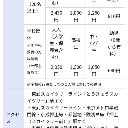
む）
（20名
以上）
2,430
1,800
1,260
810円
円
円
円
大人
学校団
幼児
（大学
中・
体
高校
（0歳
生・保
小学
※引率の
生
から有
護者含
生
教員の方
料）
む）
は無料
（一部上
2,050
1,500
1,050
680円
限あり）
円
円
円
※学校の行事としてのご入場に際しての適用
・東武スカイツリーライン「とうきょうスカ
イツリー」駅すぐ
・東武スカイツリーライン・東京メトロ半蔵
アクセ
門線・京成押上線・都営地下鉄浅草線「押上
ス
（スカイツリー前）」駅すぐ