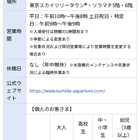
場所
東京スカイツリータウン®・ソラマチ5階・6階
平日：午前10時～午後8時 土日祝日・特定
日：午前9時～午後9時
営業時
※入場受付は閉館の1時間前まで
間
※季節による変更あり
※気象状況および貸切営業等により営業時間を変更する
場合あり
なし（年中無休）
※水族館のメンテナンスや気象状
休館日
況による臨時休業あり
公式ウ
ェブサ
https://www.sumida-aquarium.com/
イト
【個人のお客さま】
中・
幼児
高校
大人
小学
（3歳
生
生
以上）