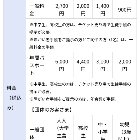
一般料
2,700
2,000
1,400
900円
金
円
円
円
※中学生、高校生の方は、チケット売り場で生徒手帳の
提示が必要。
※障がい者手帳をご提示の方とご同伴の方（1名）は、一
般料金の半額。
年間パ
6,000
4,400
3,100
2,000
スポー
円
円
円
円
ト
※中学生、高校生の方は、チケット売り場で生徒手帳の
料金
提示が必要。
（税込
※障がい者手帳をご提示の方は、年会費が半額。
み）
【団体のお客さま】
大人
中・
幼児
（大学
高校
一般団
小学
（3歳
生含
生
体
生
以上）