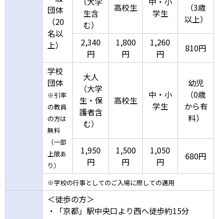
（大学
中・小
高校生
（3歳
団体
生含
学生
以上）
（20
む）
名以
2,340
1,800
1,260
上）
810円
円
円
円
学校
大人
団体
幼児
（大学
中・小
（0歳
※引率
生・保
高校生
学生
から有
の教員
護者含
料）
の方は
む）
無料
（一部
1,950
1,500
1,050
上限あ
680円
円
円
円
り）
※学校の行事としてのご入場に際しての適用
＜徒歩の方＞
・「京都」駅中央口より西へ徒歩約15分