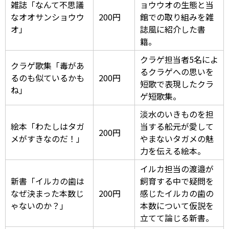
雑誌「なんて不思議
ョウウオの生態と当
なオオサンショウウ
200円
館での取り組みを雑
オ」
誌風に紹介した書
籍。
クラゲ担当者5名によ
クラゲ歌集「毒があ
るクラゲへの思いを
るのも似ているかも
200円
短歌で表現したクラ
ね」
ゲ短歌集。
淡水のいきものを担
絵本「わたしはタガ
当する舩元が愛して
200円
メがすきなのだ！」
やまないタガメの魅
力を伝える絵本。
イルカ担当の渡邉が
新書「イルカの歯は
飼育する中で疑問を
なぜ決まった本数じ
200円
感じたイルカの歯の
ゃないのか？」
本数について仮説を
立てて論じる新書。