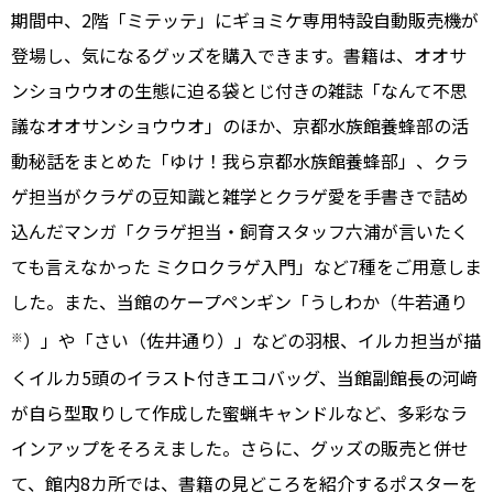
期間中、2階「ミテッテ」にギョミケ専用特設自動販売機が
登場し、気になるグッズを購入できます。書籍は、オオサ
ンショウウオの生態に迫る袋とじ付きの雑誌「なんて不思
議なオオサンショウウオ」のほか、京都水族館養蜂部の活
動秘話をまとめた「ゆけ！我ら京都水族館養蜂部」、クラ
ゲ担当がクラゲの豆知識と雑学とクラゲ愛を手書きで詰め
込んだマンガ「クラゲ担当・飼育スタッフ六浦が言いたく
ても言えなかった ミクロクラゲ入門」など7種をご用意しま
した。また、当館のケープペンギン「うしわか（牛若通り
）」や「さい（佐井通り）」などの羽根、イルカ担当が描
※
くイルカ5頭のイラスト付きエコバッグ、当館副館長の河﨑
が自ら型取りして作成した蜜蝋キャンドルなど、多彩なラ
インアップをそろえました。さらに、グッズの販売と併せ
て、館内8カ所では、書籍の見どころを紹介するポスターを