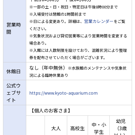
※一部の土・日・祝日・特定日は午後8時00分まで
※入場受付は閉館の1時間前まで
営業カレンダー
※日による変更あり。詳細は、
をご覧
営業時
ください。
間
※気象状況および貸切営業等により営業時間を変更する
場合あり。
※入館には人数制限を設けており、混雑状況により整理
券を配布させていただく場合がございます。
なし（年中無休）
※水族館のメンテナンスや気象状
休館日
況による臨時休業あり
公式ウ
ェブサ
https://www.kyoto-aquarium.com
イト
【個人のお客さま】
幼児
中・小
大人
高校生
（3歳
学生