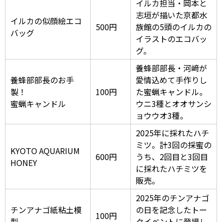
イルカ担当・岡本と
志垣が描いた京都水
イルカの似顔絵エコ
500円
族館の5頭のイルカの
バッグ
イラストのエコバッ
グ。
養蜂部部長・河﨑が
養蜂部部長のお手
愛情込めて手作りし
製！
100円
た蜜蝋キャンドル。
蜜蝋キャンドル
ウニ3種とオオサンシ
ョウウオ3種。
2025年に採れたハチ
ミツ。計3回の採蜜の
KYOTO AQUARIUM
600円
うち、2回目と3回目
HONEY
に採れたハチミツを
販売。
2025年のチンアナゴ
チンアナゴ紙粘土模
の日を記念したトー
100円
型
クイベントに登場し