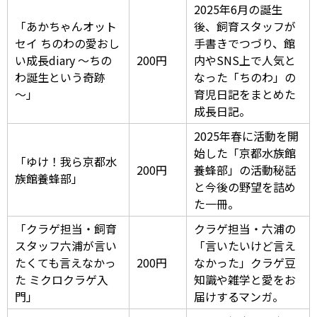
2025年6月の誕生
「あかちゃんオット
後、飼育スタッフが
セイ ちのわの愛おし
手書きでつづり、館
い成長diary ～ちの
200円
内やSNS上で人気と
わ誕生という奇跡
なった「ちのわ」の
～」
育児日記をまとめた
成長日記。
2025年春に活動を開
始した「京都水族館
「ゆけ！我ら京都水
200円
養蜂部」の活動秘話
族館養蜂部」
と今後の野望を詰め
た一冊。
「クラゲ担当・飼育
クラゲ担当・六浦の
スタッフ六浦が言い
「言いたいけど言え
たくても言えなかっ
200円
なかった」クラゲ豆
た ミクロクラゲ入
知識や雑学と愛をお
門」
届けするマンガ。