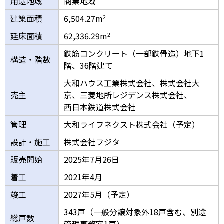
用途地域
商業地域
建築面積
6,504.27m
2
延床面積
62,336.29m
2
鉄筋コンクリート（一部鉄骨造）地下1
構造・階数
階、36階建て
大和ハウス工業株式会社、株式会社大
売主
京、三菱地所レジデンス株式会社、
西日本鉄道株式会社
管理
大和ライフネクスト株式会社（予定）
設計・施工
株式会社フジタ
販売開始
2025年7月26日
着工
2021年4月
竣工
2027年5月（予定）
343戸（一般分譲対象外18戸含む、別途
総戸数
管理事務室1戸）