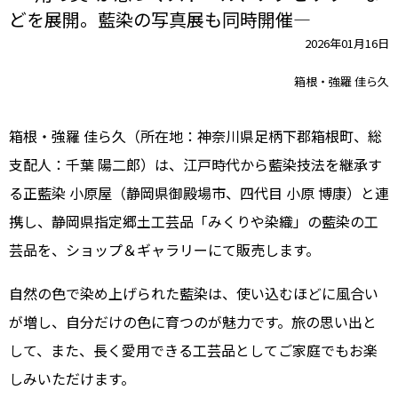
どを展開。藍染の写真展も同時開催―
2026年01月16日
箱根・強羅 佳ら久
箱根・強羅 佳ら久（所在地：神奈川県足柄下郡箱根町、総
支配人：千葉 陽二郎）は、江戸時代から藍染技法を継承す
る正藍染 小原屋（静岡県御殿場市、四代目 小原 博康）と連
携し、静岡県指定郷土工芸品「みくりや染織」の藍染の工
芸品を、ショップ＆ギャラリーにて販売します。
自然の色で染め上げられた藍染は、使い込むほどに風合い
が増し、自分だけの色に育つのが魅力です。旅の思い出と
して、また、長く愛用できる工芸品としてご家庭でもお楽
しみいただけます。