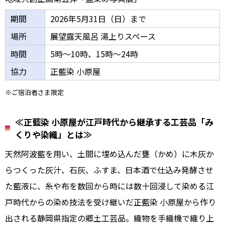
期間
2026年5月31日（日）まで
場所
展望露天風呂 湯上りスペース
時間
5時～10時、15時～24時
協力
正藍染 小原屋
※ご宿泊者さま限定
≪正藍染 小原屋が江戸時代から継承する工芸品「み
くりや染織」とは≫
天然阿波藍を用い、土間に埋め込んだ甕（かめ）に木灰か
らつくった灰汁、石灰、ふすま、日本酒で仕込み発酵させ
た藍液に、糸や布を数回から時には数十回浸して染める江
戸時代からの染め技法を受け継いだ正藍染 小原屋から作り
出される静岡県指定の郷土工芸品。織物を手織機で織り上