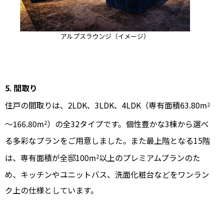
アルプスラウンジ（イメージ）
5. 間取り
住戸の間取りは、2LDK、3LDK、4LDK（専有面積63.80m
2
～166.80m
）の全32タイプです。個性豊かな3棟から選べ
2
る多彩なプランをご用意しました。また最上階となる15階
は、専有面積が全邸100m
以上のプレミアムプランのた
2
め、キッチンやユニットバス、洗面化粧台などをワンラン
ク上の仕様としています。